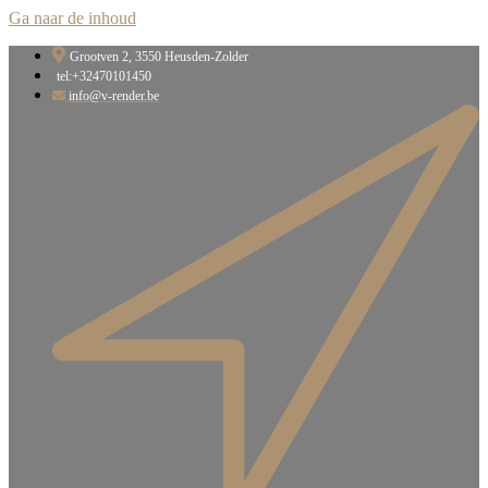
Ga naar de inhoud
Grootven 2, 3550 Heusden-Zolder​
tel:+32470101450
info@v-render.be