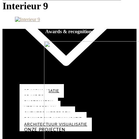
Interieur 9
Awards & recognitions
3D VISUALISATIE
3D VIDEO
PHOTOMATCH
VERKOOPPLAN
ONTWERP WERFDOEK
BOUWGROND VISUALISATIE
ARCHITECTUUR VISUALISATIE
ONZE PROJECTEN
PORTFOLIO