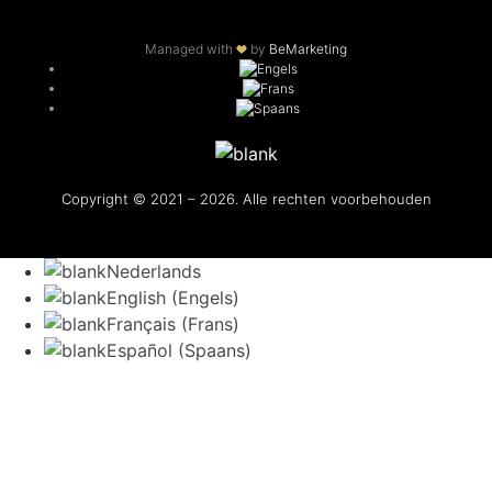
Managed with
by
BeMarketing
Copyright © 2021 – 2026. Alle rechten voorbehouden
Nederlands
English
(
Engels
)
Français
(
Frans
)
Español
(
Spaans
)