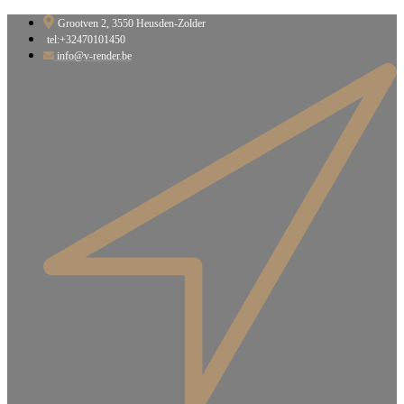
Ga
Grootven 2, 3550 Heusden-Zolder​
naar
tel:+32470101450
de
info@v-render.be
inhoud