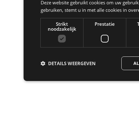
Deze website gebruikt cookies om uw gebruike
gebruiken, stemt u in met alle cookies in ov
Strikt
Prestatie
noodzakelijk
DETAILS WEERGEVEN
AL