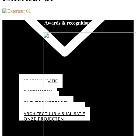
Awards & recognitions
3D VISUALISATIE
3D VIDEO
PHOTOMATCH
VERKOOPPLAN
ONTWERP WERFDOEK
BOUWGROND VISUALISATIE
ARCHITECTUUR VISUALISATIE
ONZE PROJECTEN
PORTFOLIO
OVER ONS