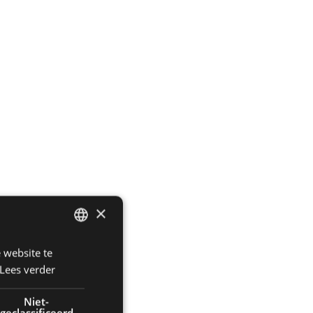
×
 website te
DUTCH
Lees verder
ENGLISH
FRENCH
Niet-
geclassificeerd