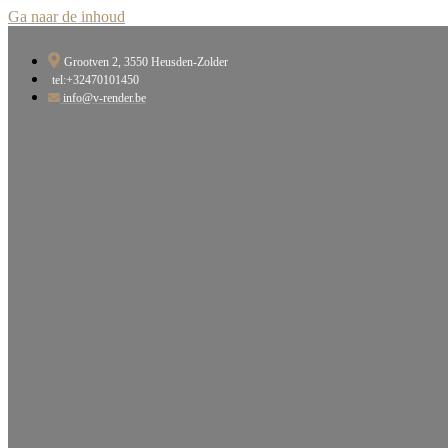
Ga naar de inhoud
Grootven 2, 3550 Heusden-Zolder​
tel:+32470101450
info@v-render.be