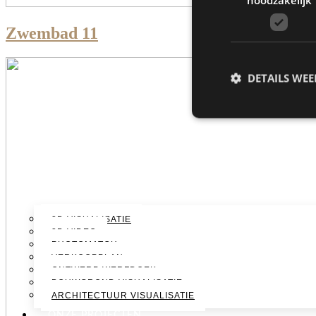
Zwembad 11
DETAILS WE
3D VISUALISATIE
3D VIDEO
PHOTOMATCH
VERKOOPPLAN
ONTWERP WERFDOEK
BOUWGROND VISUALISATIE
ARCHITECTUUR VISUALISATIE
ONZE PROJECTEN