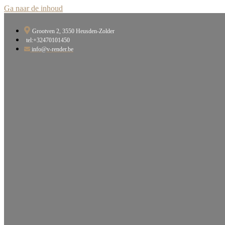
Ga naar de inhoud
Grootven 2, 3550 Heusden-Zolder​
tel:+32470101450
info@v-render.be