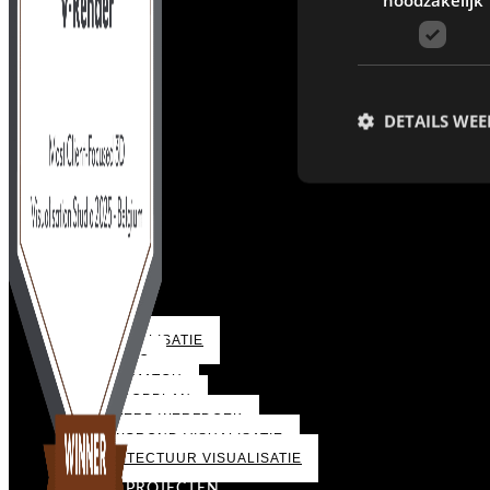
DETAILS WE
3D VISUALISATIE
3D VIDEO
PHOTOMATCH
VERKOOPPLAN
ONTWERP WERFDOEK
BOUWGROND VISUALISATIE
ARCHITECTUUR VISUALISATIE
ONZE PROJECTEN