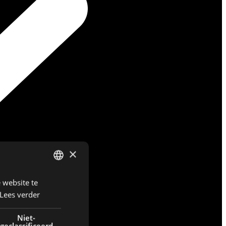
×
 website te
DUTCH
Lees verder
ENGLISH
FRENCH
Niet-
geclassificeerd