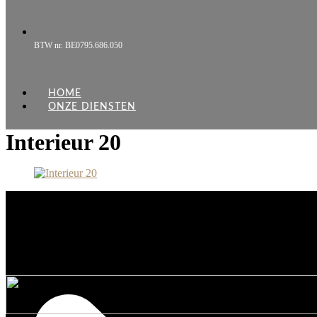
BTW nr. BE0795.686.050
HOME
ONZE DIENSTEN
Interieur 20