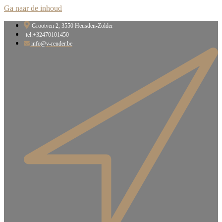
Ga naar de inhoud
Grootven 2, 3550 Heusden-Zolder​
tel:+32470101450
info@v-render.be