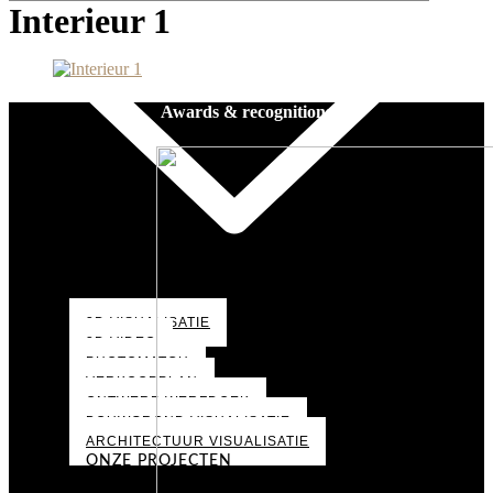
Interieur 1
Awards & recognitions
3D VISUALISATIE
3D VIDEO
PHOTOMATCH
VERKOOPPLAN
ONTWERP WERFDOEK
BOUWGROND VISUALISATIE
ARCHITECTUUR VISUALISATIE
ONZE PROJECTEN
PORTFOLIO