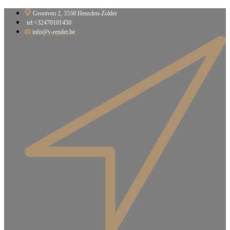
Ga
Grootven 2, 3550 Heusden-Zolder​
naar
tel:+32470101450
de
info@v-render.be
inhoud