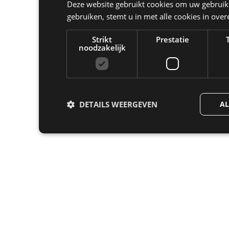
Deze website gebruikt cookies om uw gebruike
gebruiken, stemt u in met alle cookies in ov
Strikt
Prestatie
noodzakelijk
DETAILS WEERGEVEN
AL