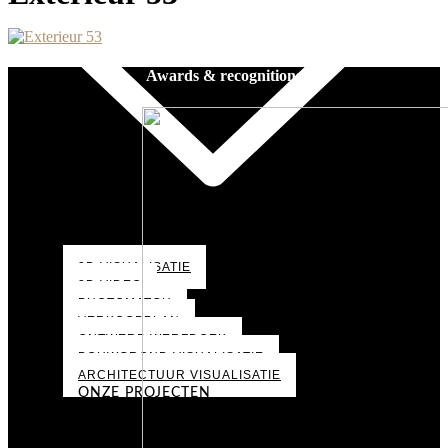
Awards & recognitions
3D VISUALISATIE
3D VIDEO
PHOTOMATCH
VERKOOPPLAN
ONTWERP WERFDOEK
BOUWGROND VISUALISATIE
ARCHITECTUUR VISUALISATIE
ONZE PROJECTEN
PORTFOLIO
OVER ONS