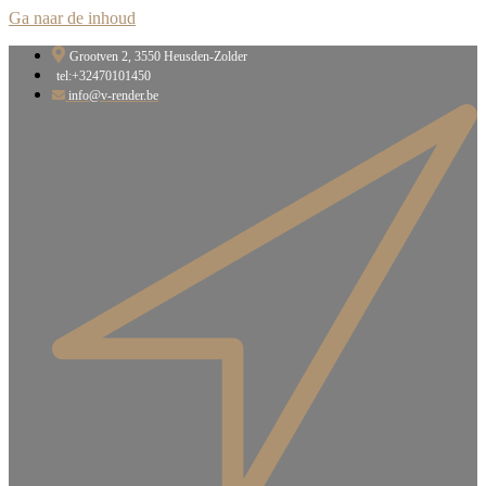
Ga naar de inhoud
Grootven 2, 3550 Heusden-Zolder​
tel:+32470101450
info@v-render.be