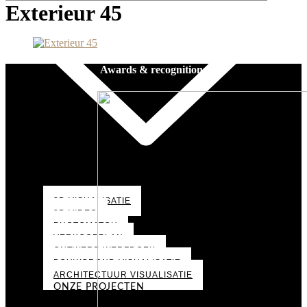
Exterieur 45
Awards & recognitions
3D VISUALISATIE
3D VIDEO
PHOTOMATCH
VERKOOPPLAN
ONTWERP WERFDOEK
BOUWGROND VISUALISATIE
ARCHITECTUUR VISUALISATIE
ONZE PROJECTEN
PORTFOLIO