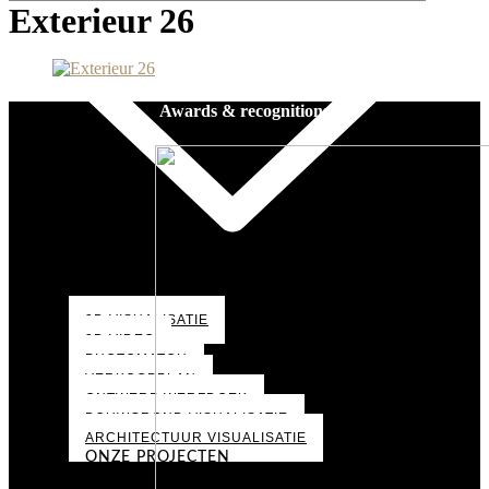
Exterieur 26
Awards & recognitions
3D VISUALISATIE
3D VIDEO
PHOTOMATCH
VERKOOPPLAN
ONTWERP WERFDOEK
BOUWGROND VISUALISATIE
ARCHITECTUUR VISUALISATIE
ONZE PROJECTEN
PORTFOLIO