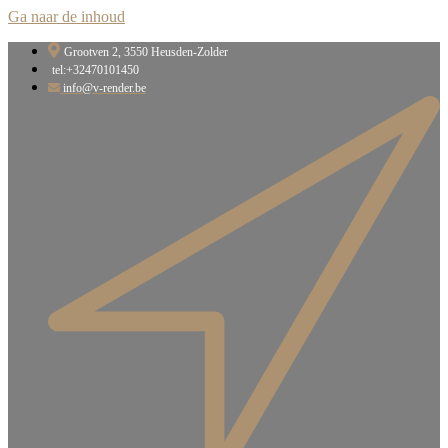
Ga naar de inhoud
Grootven 2, 3550 Heusden-Zolder​
tel:+32470101450
info@v-render.be