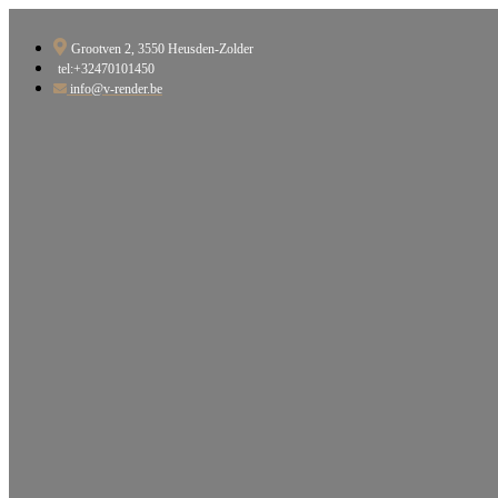
Ga
naar
Grootven 2, 3550 Heusden-Zolder​
de
tel:+32470101450
inhoud
info@v-render.be