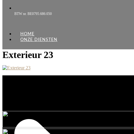
BTW nr. BE0795.686.050
HOME
ONZE DIENSTEN
Exterieur 23