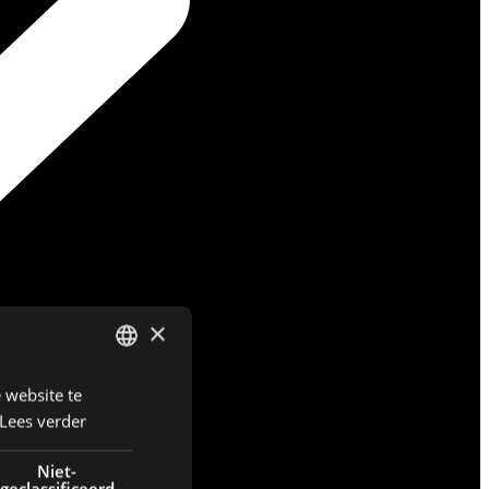
×
 website te
DUTCH
Lees verder
ENGLISH
FRENCH
Niet-
geclassificeerd