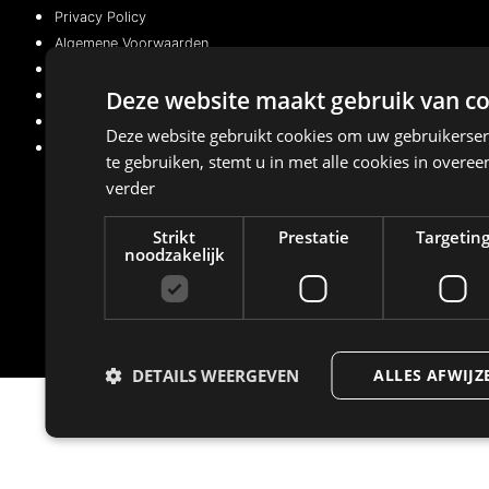
Privacy Policy
Algemene Voorwaarden
Cookiebeleid (EU)
Deze website maakt gebruik van co
Privacy Policy
Algemene Voorwaarden
Deze website gebruikt cookies om uw gebruikerser
Cookiebeleid (EU)
te gebruiken, stemt u in met alle cookies in over
verder
Managed with
by
BeMarketing
Strikt
Prestatie
Targetin
noodzakelijk
Copyright © 2021 – 2026. Alle rechten voorbehouden
DETAILS WEERGEVEN
ALLES AFWIJZ