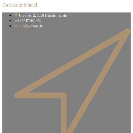
Ga naar de inhoud
Grootven 2, 3550 Heusden-Zolder​
tel:+32470101450
info@v-render.be