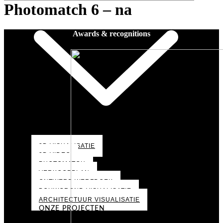
Photomatch 6 – na
Awards & recognitions
3D VISUALISATIE
3D VIDEO
PHOTOMATCH
VERKOOPPLAN
ONTWERP WERFDOEK
BOUWGROND VISUALISATIE
ARCHITECTUUR VISUALISATIE
ONZE PROJECTEN
PORTFOLIO