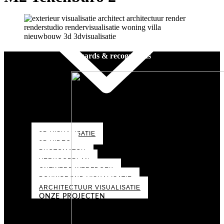
Awards & recognitions
3D VISUALISATIE
3D VIDEO
PHOTOMATCH
VERKOOPPLAN
ONTWERP WERFDOEK
BOUWGROND VISUALISATIE
ARCHITECTUUR VISUALISATIE
ONZE PROJECTEN
PORTFOLIO
OVER ONS