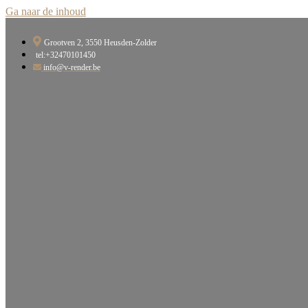
Ga naar de inhoud
Grootven 2, 3550 Heusden-Zolder​
tel:+32470101450
info@v-render.be