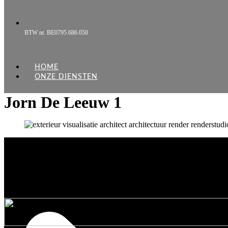
BTW nr. BE0795.686.050
HOME
ONZE DIENSTEN
Jorn De Leeuw 1