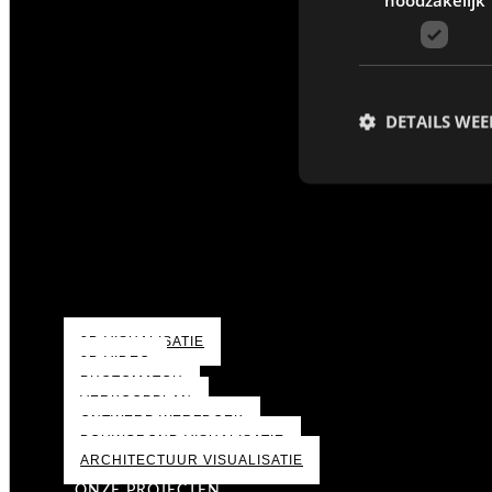
DETAILS WE
3D VISUALISATIE
3D VIDEO
PHOTOMATCH
VERKOOPPLAN
ONTWERP WERFDOEK
BOUWGROND VISUALISATIE
ARCHITECTUUR VISUALISATIE
ONZE PROJECTEN