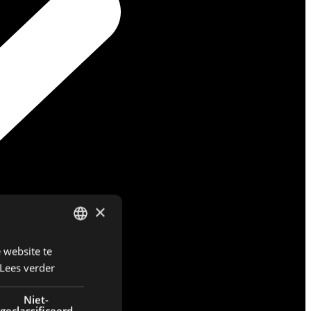
×
 website te
DUTCH
Lees verder
ENGLISH
FRENCH
Niet-
geclassificeerd