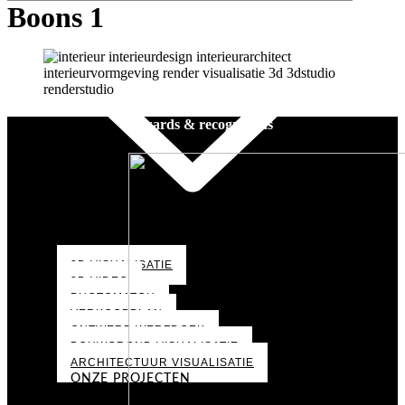
Boons 1
Awards & recognitions
3D VISUALISATIE
3D VIDEO
PHOTOMATCH
VERKOOPPLAN
ONTWERP WERFDOEK
BOUWGROND VISUALISATIE
ARCHITECTUUR VISUALISATIE
ONZE PROJECTEN
PORTFOLIO