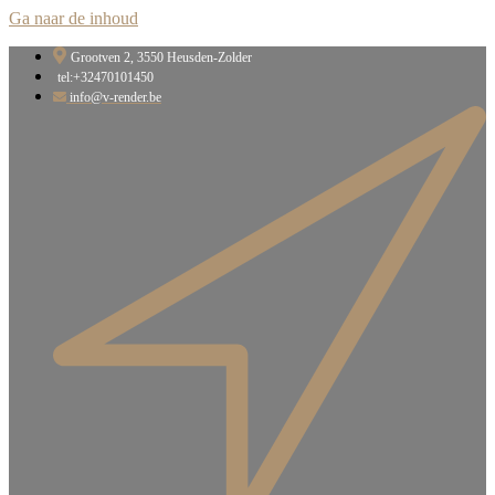
Ga naar de inhoud
Grootven 2, 3550 Heusden-Zolder​
tel:+32470101450
info@v-render.be