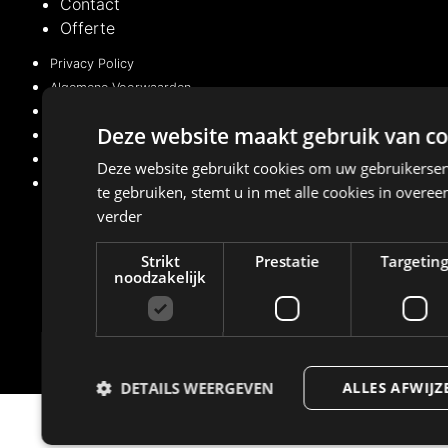
Contact
Offerte
Privacy Policy
Algemene Voorwaarden
Cookiebeleid (EU)
Deze website maakt gebruik van co
Privacy Policy
Algemene Voorwaarden
Deze website gebruikt cookies om uw gebruikerser
Cookiebeleid (EU)
te gebruiken, stemt u in met alle cookies in over
verder
Managed with
by
BeMarketing
Strikt
Prestatie
Targetin
noodzakelijk
Copyright © 2021 – 2026. Alle rechten voorbehouden
DETAILS WEERGEVEN
ALLES AFWIJZ