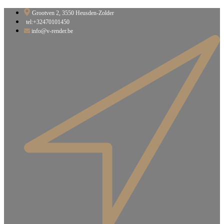
Ga
Grootven 2, 3550 Heusden-Zolder​
naar
tel:+32470101450
de
info@v-render.be
inhoud