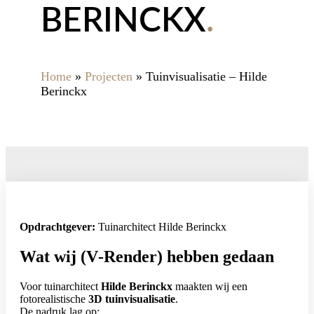
BERINCKX
.
Home
»
Projecten
»
Tuinvisualisatie – Hilde
Berinckx
Opdrachtgever:
Tuinarchitect Hilde Berinckx
Wat wij (V‑Render) hebben gedaan
Voor tuinarchitect
Hilde Berinckx
maakten wij een
fotorealistische
3D tuinvisualisatie
.
De nadruk lag op: