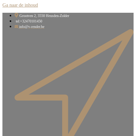
Ga naar de inhoud
Grootven 2, 3550 Heusden-Zolder​
tel:+32470101450
info@v-render.be