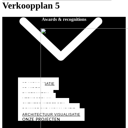
Verkoopplan 5
Awards & recognitions
3D VISUALISATIE
3D VIDEO
PHOTOMATCH
VERKOOPPLAN
ONTWERP WERFDOEK
BOUWGROND VISUALISATIE
ARCHITECTUUR VISUALISATIE
ONZE PROJECTEN
PORTFOLIO