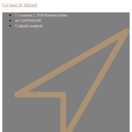
Ga naar de inhoud
Grootven 2, 3550 Heusden-Zolder​
tel:+32470101450
info@v-render.be