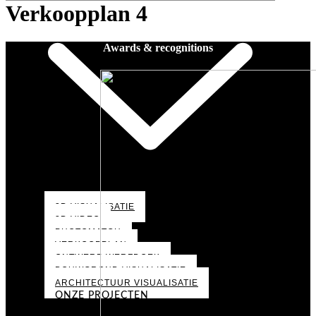
Verkoopplan 4
Awards & recognitions
3D VISUALISATIE
3D VIDEO
PHOTOMATCH
VERKOOPPLAN
ONTWERP WERFDOEK
BOUWGROND VISUALISATIE
ARCHITECTUUR VISUALISATIE
ONZE PROJECTEN
PORTFOLIO