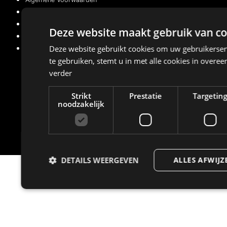
Cookiebeleid (EU)
Privacy Policy
Deze website maakt gebruik van co
Algemene Voorwaarden
Deze website gebruikt cookies om uw gebruikerser
Cookiebeleid (EU)
te gebruiken, stemt u in met alle cookies in over
verder
Managed with
by
BeMarketing
Strikt
Prestatie
Targetin
noodzakelijk
Copyright © 2021 – 2026. Alle rechten voorbehouden
DETAILS WEERGEVEN
ALLES AFWIJZ