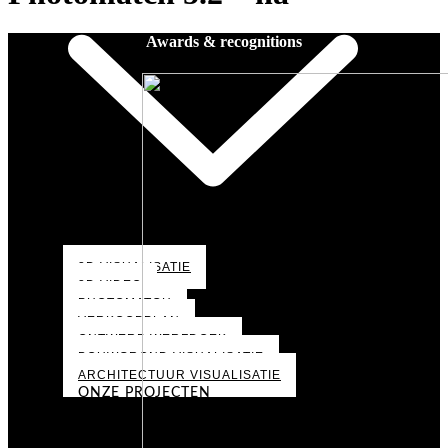
Awards & recognitions
3D VISUALISATIE
3D VIDEO
PHOTOMATCH
VERKOOPPLAN
ONTWERP WERFDOEK
BOUWGROND VISUALISATIE
ARCHITECTUUR VISUALISATIE
ONZE PROJECTEN
PORTFOLIO
OVER ONS