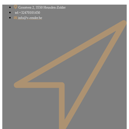
Ga
Grootven 2, 3550 Heusden-Zolder​
naar
tel:+32470101450
de
info@v-render.be
inhoud