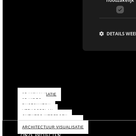
DETAILS WE
3D VISUALISATIE
3D VIDEO
PHOTOMATCH
VERKOOPPLAN
ONTWERP WERFDOEK
BOUWGROND VISUALISATIE
ARCHITECTUUR VISUALISATIE
ONZE PROJECTEN