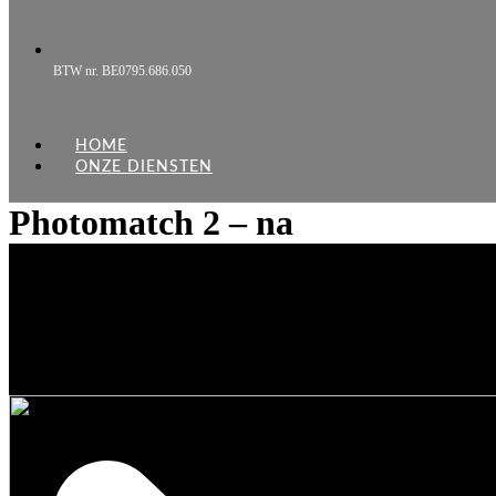
BTW nr. BE0795.686.050
HOME
ONZE DIENSTEN
Photomatch 2 – na