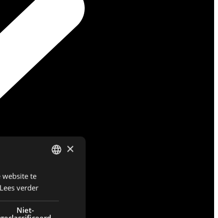
×
 website te
DUTCH
Lees verder
ENGLISH
FRENCH
Niet-
geclassificeerd