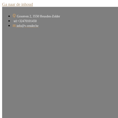
Ga naar de inhoud
Grootven 2, 3550 Heusden-Zolder​
tel:+32470101450
info@v-render.be