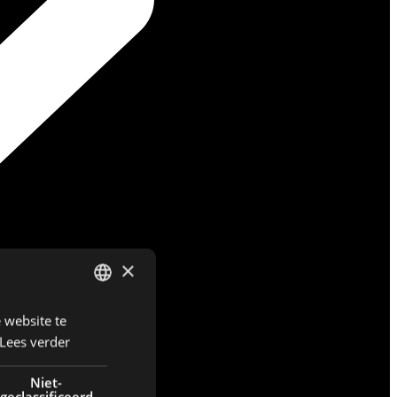
×
 website te
DUTCH
Lees verder
ENGLISH
FRENCH
Niet-
geclassificeerd