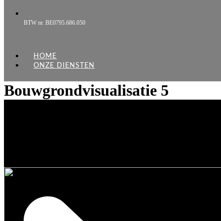
BTW nr. BE0795.686.050
HOME
ONZE DIENSTEN
Bouwgrondvisualisatie 5