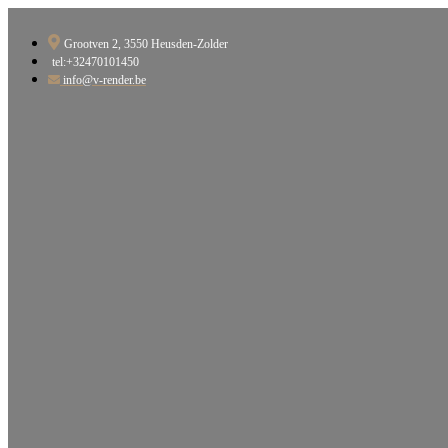
Ga
naar
Grootven 2, 3550 Heusden-Zolder​
de
tel:+32470101450
inhoud
info@v-render.be