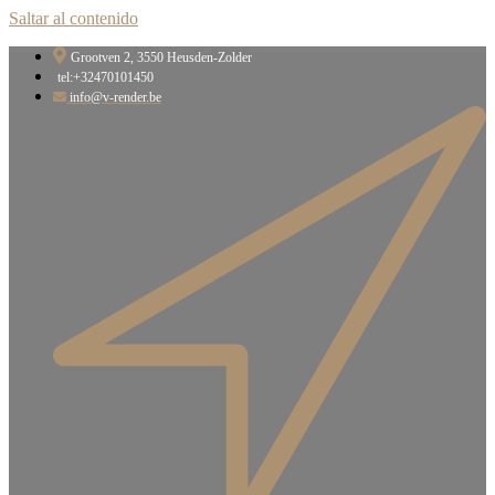
Saltar al contenido
Grootven 2, 3550 Heusden-Zolder
tel:+32470101450
info@v-render.be